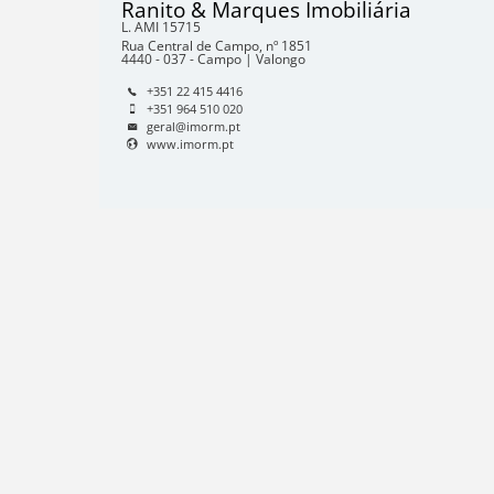
Ranito & Marques Imobiliária
L. AMI
15715
Rua Central de Campo, nº 1851
4440 - 037 - Campo | Valongo
+351 22 415 4416
+351 964 510 020
geral@imorm.pt
www.imorm.pt