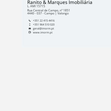
Ranito & Marques Imobiliária
L. AMI
15715
Rua Central de Campo, nº 1851
4440 - 037 - Campo | Valongo
+351 22 415 4416
+351 964 510 020
geral@imorm.pt
www.imorm.pt