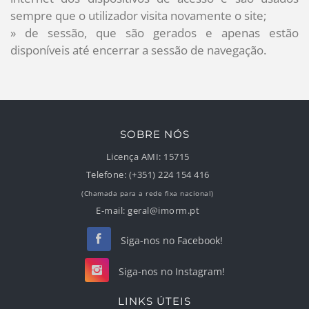
sempre que o utilizador visita novamente o site;
»
de sessão, que são gerados e apenas estão
disponíveis até encerrar a sessão de navegação.
SOBRE NÓS
Licença AMI:
15715
Telefone:
(+351) 224 154 416
(Chamada para a rede fixa nacional)
E-mail:
geral@imorm.pt
Siga-nos no Facebook!
Siga-nos no Instagram!
LINKS ÚTEIS