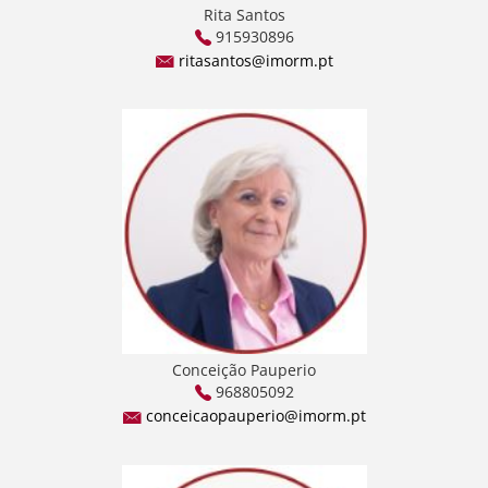
Rita Santos
915930896
ritasantos@imorm.pt
Conceição Pauperio
968805092
conceicaopauperio@imorm.pt