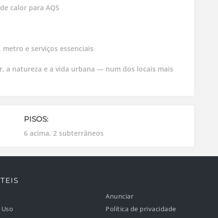
 de calor para AQS
 metro e serviços essenciais
ar, a natureza e a vida urbana — num dos locais mais
PISOS:
6 acima, 2 subterrâneos
TEIS
Anunciar
 Uso
Política de privacidade