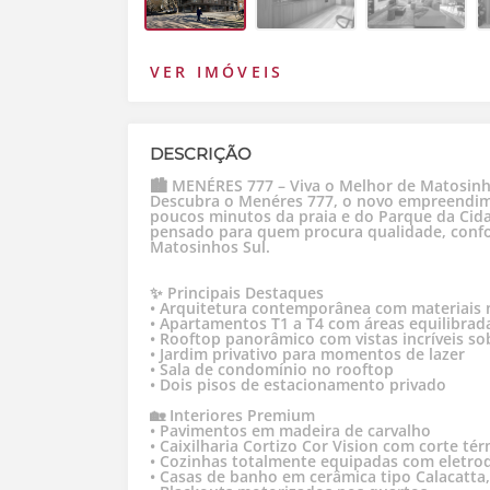
VER IMÓVEIS
DESCRIÇÃO
🏙️ MENÉRES 777 – Viva o Melhor de Matosinh
Descubra o Menéres 777, o novo empreendime
poucos minutos da praia e do Parque da Cida
pensado para quem procura qualidade, confor
Matosinhos Sul.
✨ Principais Destaques
• Arquitetura contemporânea com materiais 
• Apartamentos T1 a T4 com áreas equilibrada
• Rooftop panorâmico com vistas incríveis so
• Jardim privativo para momentos de lazer
• Sala de condomínio no rooftop
• Dois pisos de estacionamento privado
🏡 Interiores Premium
• Pavimentos em madeira de carvalho
• Caixilharia Cortizo Cor Vision com corte té
• Cozinhas totalmente equipadas com eletro
• Casas de banho em cerâmica tipo Calacatta