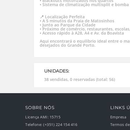
• Blackouts motorizados nos quartos
• Sistema de climatização multisplit e bomba
📍 Localização Perfeita
• A 5 minutos da Praia de Matosinhos
• Junto ao Parque da Cidade
• Próximo de comércio, restaurantes, escolas,
• Acesso rápido à A28, A4 e Av. da Boavista
Aqui encontrará o equilíbrio ideal entre o m
desejados do Grande Porto.
UNIDADES:
38 vendidas, 0 reservadas (total: 56)
SOBRE NÓS
LINKS Ú
Licença AMI:
15715
Empresa
Telefone:
(+351) 224 154 416
Termos de