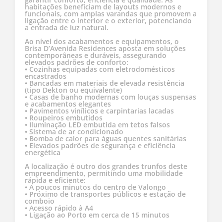
habitações beneficiam de layouts modernos e
funcionais, com amplas varandas que promovem a
ligação entre o interior e o exterior, potenciando
a entrada de luz natural.
Ao nível dos acabamentos e equipamentos, o
Brisa D’Avenida Residences aposta em soluções
contemporâneas e duráveis, assegurando
elevados padrões de conforto:
• Cozinhas equipadas com eletrodomésticos
encastrados
• Bancadas em materiais de elevada resistência
(tipo Dekton ou equivalente)
• Casas de banho modernas com louças suspensas
e acabamentos elegantes
• Pavimentos vinílicos e carpintarias lacadas
• Roupeiros embutidos
• Iluminação LED embutida em tetos falsos
• Sistema de ar condicionado
• Bomba de calor para águas quentes sanitárias
• Elevados padrões de segurança e eficiência
energética
A localização é outro dos grandes trunfos deste
empreendimento, permitindo uma mobilidade
rápida e eficiente:
• A poucos minutos do centro de Valongo
• Próximo de transportes públicos e estação de
comboio
• Acesso rápido à A4
• Ligação ao Porto em cerca de 15 minutos