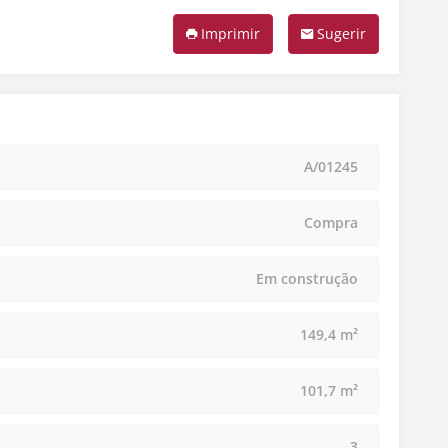
Imprimir
Sugerir
A/01245
Compra
Em construção
149,4 m²
101,7 m²
3