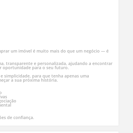
mprar um imóvel é muito mais do que um negócio — é
.
, transparente e personalizada, ajudando a encontrar
or oportunidade para o seu futuro.
e simplicidade, para que tenha apenas uma
eçar a sua próxima história.
o
ivas
gociação
mental
ões de confiança.