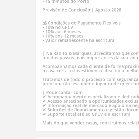
• 15 minutos do Porto
Previsão de Conclusão | Agosto 2028
💰 Condições de Pagamento Flexíveis
• 10% no CPCV
• 10% aos 6 meses
• 10% aos 12 meses
• Valor remanescente na escritura
| Na Ranito & Marques, acreditamos que co
um dos passos mais importantes da sua vida
Acompanhamos cada cliente de forma próxima
a casa certa, o investimento ideal ou a melh
Tratamos de todo o processo com segurança 
preocupação: escolher o lugar onde quer com
| Pode contar com:
✔ Acompanhamento especializado e dedicad
✔ Acesso antecipado a oportunidades exclus
✔ Informação real de mercado e apoio na ne
✔ Soluções de financiamento e gestão docu
✔ Suporte total até ao CPCV e à escritura
Mais do que vender casas, construímos relaç