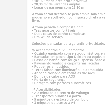
• 101,60 m² de área bruta privativa
• 28,30 m² de varandas amplas
• Lugar de garagem com 26,10 m²
A zona social destaca-se pela ampla sala em
moderno e acolhedor, com ligação direta à v
livre.
A zona privada é composta por:
• Três quartos confortáveis
• Duas casas de banho completas
• Um WC de serviço
Soluções pensadas para garantir privacidade,
✨ Acabamentos e Equipamentos
• Cozinha equipada com eletrodomésticos en
• Bancadas em pedra tipo Dekton ou equival
• Casas de banho com louça suspensa, base 
• Pavimento vinílico e carpintarias lacadas
• Roupeiros embutidos
• Tetos falsos com iluminação LED embutida
• Ar condicionado em todas as divisões
• Bomba de calor para AQS
• Porta de segurança
• Garagem com portões automáticos
📍 Acessibilidades
• A 2 minutos do centro de Valongo
• Transportes públicos à porta
• 5 minutos da estação de comboio
• 3 minutos do acesso à A4