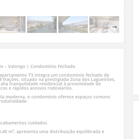
es – Valongo | Condomínio Fechado
e apartamento T3 integra um condomínio fechado de
frações, situado na prestigiada Zona dos Lagueirões,
alia tranquilidade residencial à proximidade de
icos e rápidos acessos rodoviários.
vida moderna, o condomínio oferece espaços comuns
rodutividade:
 acabamentos cuidados
,40 m², apresenta uma distribuição equilibrada e