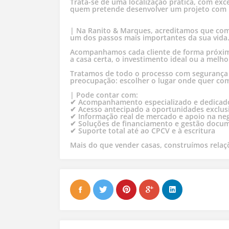
Trata-se de uma localização prática, com exce
quem pretende desenvolver um projeto com b
| Na Ranito & Marques, acreditamos que co
um dos passos mais importantes da sua vida
Acompanhamos cada cliente de forma próxima
a casa certa, o investimento ideal ou a melh
Tratamos de todo o processo com segurança 
preocupação: escolher o lugar onde quer com
| Pode contar com:
✔ Acompanhamento especializado e dedicad
✔ Acesso antecipado a oportunidades exclus
✔ Informação real de mercado e apoio na ne
✔ Soluções de financiamento e gestão docu
✔ Suporte total até ao CPCV e à escritura
Mais do que vender casas, construímos relaç