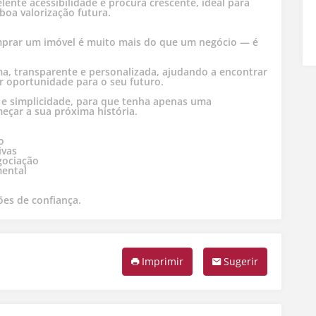
lente acessibilidade e procura crescente, ideal para
oa valorização futura.
mprar um imóvel é muito mais do que um negócio — é
.
, transparente e personalizada, ajudando a encontrar
or oportunidade para o seu futuro.
e simplicidade, para que tenha apenas uma
eçar a sua próxima história.
o
ivas
gociação
mental
ões de confiança.
Imprimir
Sugerir