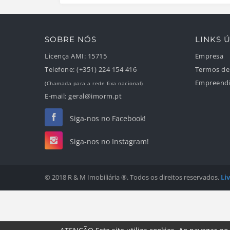
SOBRE NÓS
LINKS Ú
Licença AMI:
15715
Empresa
Telefone:
(+351) 224 154 416
Termos de
Empreend
(Chamada para a rede fixa nacional)
E-mail:
geral@imorm.pt
Siga-nos no Facebook!
Siga-nos no Instagram!
© 2018 R & M Imobiliária ®. Todos os direitos reservados.
Li