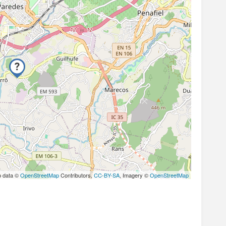
p data ©
OpenStreetMap
Contributors,
CC-BY-SA
, Imagery ©
OpenStreetMap