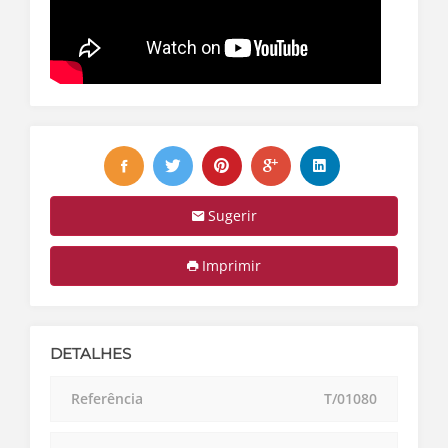
Sugerir
Imprimir
DETALHES
Referência
T/01080